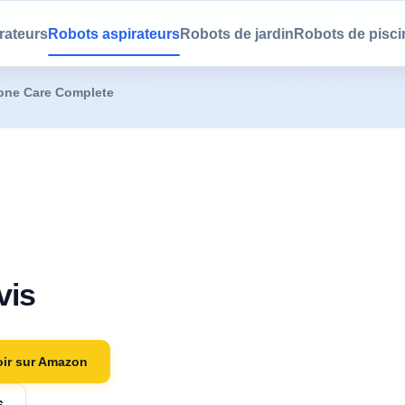
rateurs
Robots aspirateurs
Robots de jardin
Robots de pisci
ne Care Complete
vis
oir sur Amazon
6