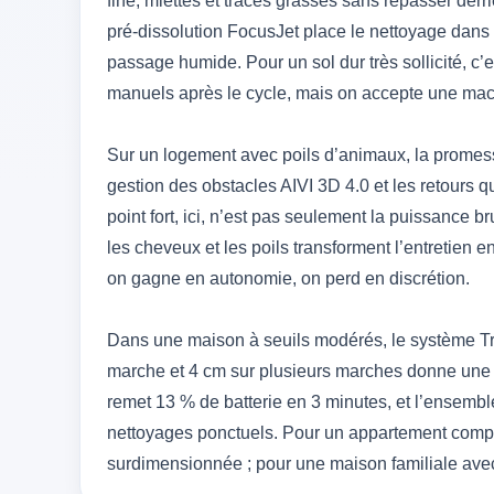
fine, miettes et traces grasses sans repasser derr
pré-dissolution FocusJet place le nettoyage dans
passage humide. Pour un sol dur très sollicité, c’
manuels après le cycle, mais on accepte une machi
Sur un logement avec poils d’animaux, la promes
gestion des obstacles AIVI 3D 4.0 et les retours q
point fort, ici, n’est pas seulement la puissance br
les cheveux et les poils transforment l’entretien en
on gagne en autonomie, on perd en discrétion.
Dans une maison à seuils modérés, le système T
marche et 4 cm sur plusieurs marches donne une 
remet 13 % de batterie en 3 minutes, et l’ensemble
nettoyages ponctuels. Pour un appartement compac
surdimensionnée ; pour une maison familiale avec 