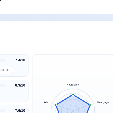
7.4/10
bstacles
8.3/10
Navigation
Avis
Nettoyage
7.6/10