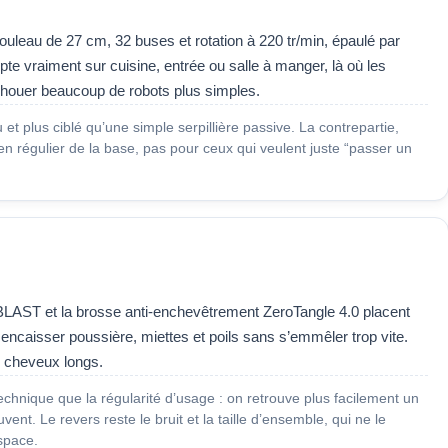
ouleau de 27 cm, 32 buses et rotation à 220 tr/min, épaulé par
e vraiment sur cuisine, entrée ou salle à manger, là où les
 échouer beaucoup de robots plus simples.
 et plus ciblé qu’une simple serpillière passive. La contrepartie,
ien régulier de la base, pas pour ceux qui veulent juste “passer un
 BLAST et la brosse anti-enchevêtrement ZeroTangle 4.0 placent
encaisser poussière, miettes et poils sans s’emmêler trop vite.
u cheveux longs.
technique que la régularité d’usage : on retrouve plus facilement un
uvent. Le revers reste le bruit et la taille d’ensemble, qui ne le
space.