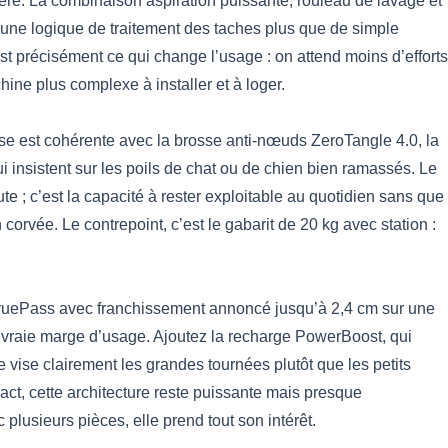
ière. La combinaison aspiration puissante, rouleau de lavage et
 une logique de traitement des taches plus que de simple
est précisément ce qui change l’usage : on attend moins d’efforts
ne plus complexe à installer et à loger.
se est cohérente avec la brosse anti-nœuds ZeroTangle 4.0, la
ui insistent sur les poils de chat ou de chien bien ramassés. Le
ute ; c’est la capacité à rester exploitable au quotidien sans que
 corvée. Le contrepoint, c’est le gabarit de 20 kg avec station :
ruePass avec franchissement annoncé jusqu’à 2,4 cm sur une
vraie marge d’usage. Ajoutez la recharge PowerBoost, qui
 vise clairement les grandes tournées plutôt que les petits
t, cette architecture reste puissante mais presque
plusieurs pièces, elle prend tout son intérêt.