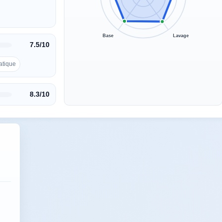
Base
Lavage
7.5/10
atique
8.3/10