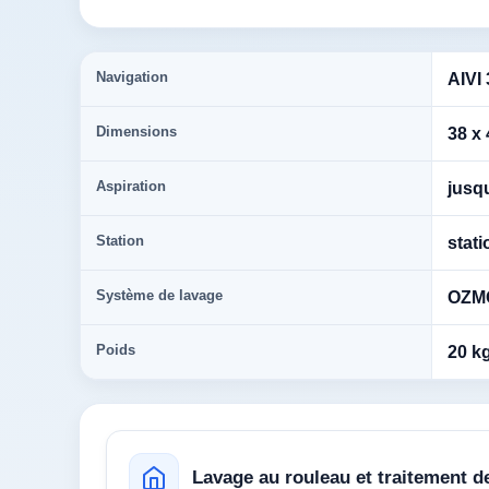
Navigation
AIVI
Dimensions
38 x 
Aspiration
jusq
Station
stat
Système de lavage
OZMO
Poids
20 k
Lavage au rouleau et traitement d