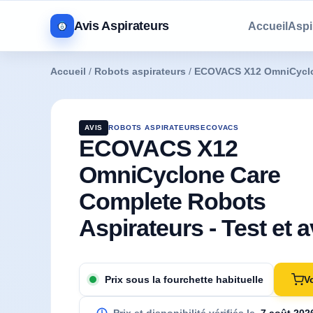
Avis Aspirateurs
Accueil
Aspi
Accueil
/
Robots aspirateurs
/
ECOVACS X12 OmniCyclo
AVIS
ROBOTS ASPIRATEURS
ECOVACS
ECOVACS X12
OmniCyclone Care
Complete Robots
Aspirateurs - Test et a
V
Prix sous la fourchette habituelle
Prix et disponibilité vérifiés le
7 août 202