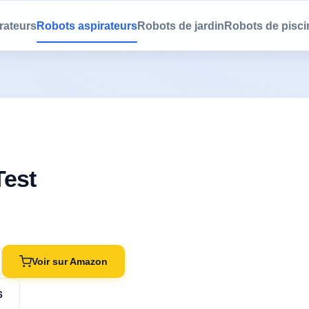
rateurs
Robots aspirateurs
Robots de jardin
Robots de pisci
Test
Voir sur Amazon
6